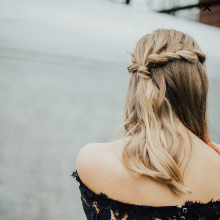
×
GALERIE
SELECTION
BRAUTMODE
SHOP IT
JOURNAL
Array ( [0] => extra_args [1] => Array ( [post__not_in] =>
Array ( [0] => 66074 ) ) )