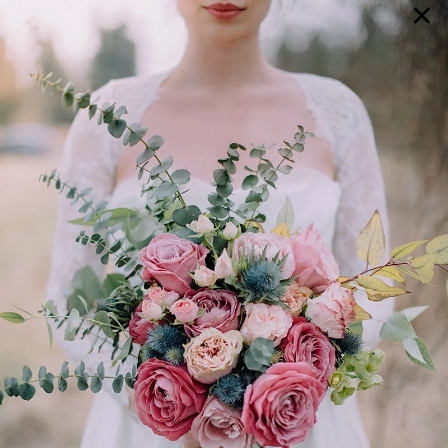
×
GALERIE
SELECTION
BRAUTMODE
SHOP IT
JOURNAL
Array ( [0] => extra_args [1] => Array ( [post__not_in] =>
Array ( [0] => 56912 ) ) )