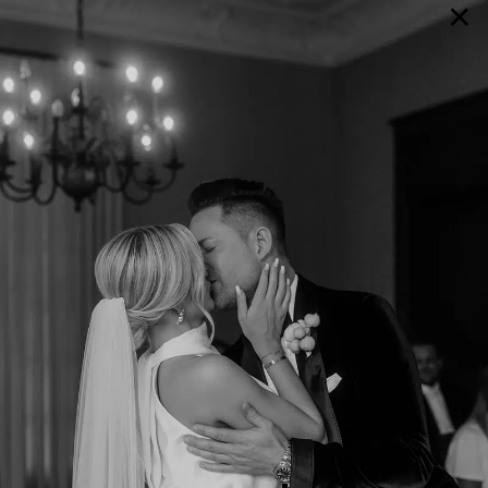
×
GALERIE
SELECTION
BRAUTMODE
SHOP IT
JOURNAL
Array ( [0] => extra_args [1] => Array ( [post__not_in] =>
Array ( [0] => 105462 ) ) )