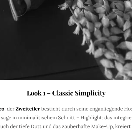
Look 1 – Classic Simplicity
ro
: der
Zweiteiler
besticht durch seine enganliegende Hos
age in minimalitischem Schnitt – Highlight: das integrier
auch der tiefe Dutt und das zauberhafte Make-Up, kreier