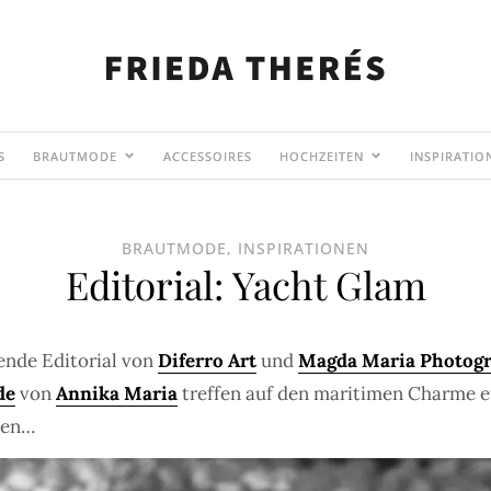
S
BRAUTMODE
ACCESSOIRES
HOCHZEITEN
INSPIRATIO
BRAUTMODE
,
INSPIRATIONEN
Editorial: Yacht Glam
bende Editorial von
Diferro Art
und
Magda Maria Photog
de
von
Annika Maria
treffen auf den maritimen Charme e
ben…