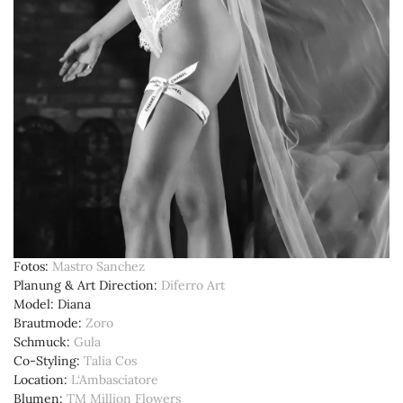
Fotos
Mastro Sanchez
Planung & Art Direction
Diferro Art
Model
Diana
Brautmode
Zoro
Schmuck
Gula
Co-Styling
Talia Cos
Location
L‘Ambasciatore
Blumen
TM Million Flowers