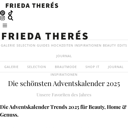
GALERIE
SELECTION
GUIDES
HOCHZEITEN
INSPIRATIONEN
BEAUTY
EDITS
JOURNAL
GALERIE
SELECTION
BRAUTMODE
SHOP IT
JOURNAL
INSPIRATIONEN
Die schönsten Adventskalender 2025
Unsere Favoriten des Jahres
Die Adventskalender Trends 2025 für Beauty, Home &
Genuss.