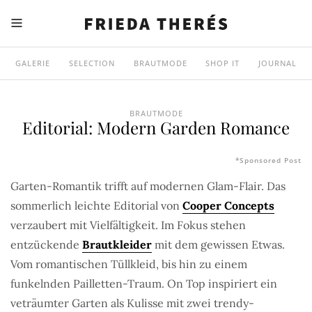
GALERIE
SELECTION
BRAUTMODE
SHOP IT
JOURNAL
BRAUTMODE
Editorial: Modern Garden Romance
*Sponsored Post
Garten-Romantik trifft auf modernen Glam-Flair. Das
sommerlich leichte Editorial von
Cooper Concepts
verzaubert mit Vielfältigkeit. Im Fokus stehen
entzückende
Brautkleider
mit dem gewissen Etwas.
Vom romantischen Tüllkleid, bis hin zu einem
funkelnden Pailletten-Traum. On Top inspiriert ein
veträumter Garten als Kulisse mit zwei trendy-