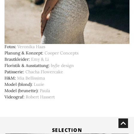
Fotos
Veronika Haas
Planung & Konzept
Cooper Concepts
Brautkleider
Emy & Li
Floristik & Ausstattung
by|le design
Patisserie
Chacha Flowercake
H&M
Mia Bellissima
Model (blond)
Luzie
Model (brunette)
Paula
Videograf
Robert Hassert
SELECTION