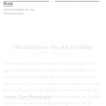
Braut
Stilvolle Modelle für die
Winterhochzeit
INSPIRATIONEN
Hochzeitsidee für den Frühling
Ein WOW Blumenbogen
Freut ihr euch auch schon so auf den Frühling? Ich
kann es kaum abwarten, dass es endlich milder wird
und ich die Vasen wieder mit frischen, rosa Blumen
füllen kann. Eine wunderschöne Inspiration, die diese
Sehnsucht noch weiter antreibt, sehen wir heute von
Jeremy Chou Photography
. Ein Feuerwerk aus Blumen
mit dem wohl schönsten Blumenbogen, der mir je