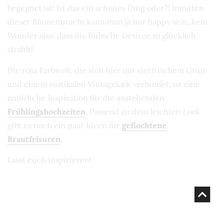
begegnet ist! Ist das ein schönes Ding oder?! Inmitten
dieser Blumenpracht kann man ja nur happy sein, kein
Wunder also, dass die hübsche Desiree so glücklich
strahlt!
Die rosa Farbwelt, die sich hier mit viel frischem Grün
und einem rustikalen Vintagelook verbindet, ist eine
natürliche Inspiration für die anstehenden
Frühlingshochzeiten
. Passend zu dem leichten Look
gibt es noch ein paar Ideen für
geflochtene
Brautfrisuren
.
Lasst euch inspirieren!