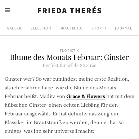
GALERIE
SELECTION
BRAUTMODE
SHOP IT
JOURNAL
FLORISTIK
Blume des Monats Februar: Ginster
Perfekt für wilde Sträuße
Ginster wer? So war zumindest meine erste Reaktion,
als ich erfahren habe, wie die Blume des Monats
Februar heißt. Madita von
Grace & Flowers
hat mit dem
hübschen Ginster einen echten Liebling für den
Februar ausgewählt. Er hat definitiv das Zeug ein
Klassiker im Brautstrauß zu werden, denn er hat so
einiges, was ihn sehr universell macht: