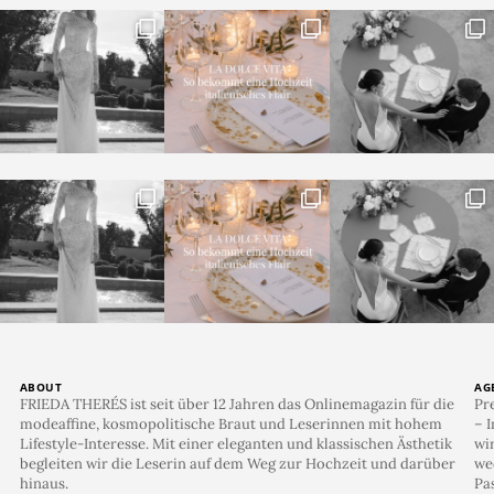
ABOUT
AG
FRIEDA THERÉS ist seit über 12 Jahren das Onlinemagazin für die
Pr
modeaffine, kosmopolitische Braut und Leserinnen mit hohem
– I
Lifestyle-Interesse. Mit einer eleganten und klassischen Ästhetik
wi
begleiten wir die Leserin auf dem Weg zur Hochzeit und darüber
we
hinaus.
Pa