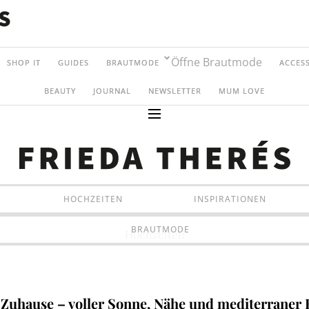
Öffne Brautmode
SHOP IT
GUIDES
BRAUTMODE
ACCES
BEAUTY
JOURNAL
NEWSLETTER
MUM LOVE
HOCHZEITEN
INSPIRATIONEN
BRAUTMODE
Hochzeiten
e Zuhause – voller Sonne, Nähe und mediterraner 