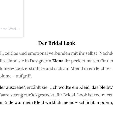
Ein Beitrag geteilt von Weddingphotos & film | Tuscany | Como | Mallorca Weddings (@pattechristoph)
Der Bridal Look
ell, zeitlos und emotional verbunden mit ihr selbst. Nach
lte, fand sie in Designerin
Elena
ihr perfect match für d
umen-Look erstrahlte und sich am Abend in ein leichtes,
lume – aufgriff.
der ausziehe“
, erzählt sie.
„Ich wollte ein Kleid, das bleibt.
Haare streng zurückgesteckt. Ihr Bridal-Look ist reduzie
m Ende war mein Kleid wirklich meins – schlicht, modern, 