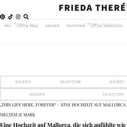
Öffne Neu
Öffne Selection
NEU
GALERIE
SELECTION
GALERIE
SELECTION
GUIDES
GALERIE
SELECTION
„THIS LIFE HERE, FOREVER“ – EINE HOCHZEIT AUF MALLORCA
MELTEM & MARK
Eine Hochzeit auf Mallorca, die sich anfühlte wi