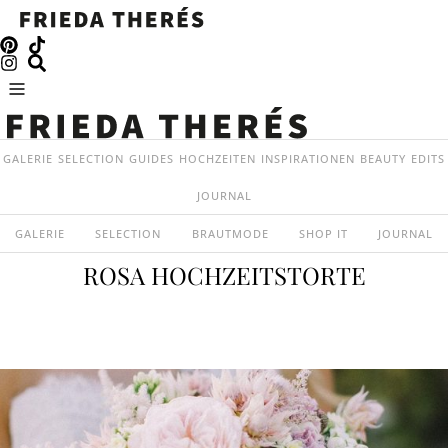
GALERIE
SELECTION
GUIDES
HOCHZEITEN
INSPIRATIONEN
BEAUTY
EDITS
JOURNAL
GALERIE
SELECTION
BRAUTMODE
SHOP IT
JOURNAL
ROSA HOCHZEITSTORTE