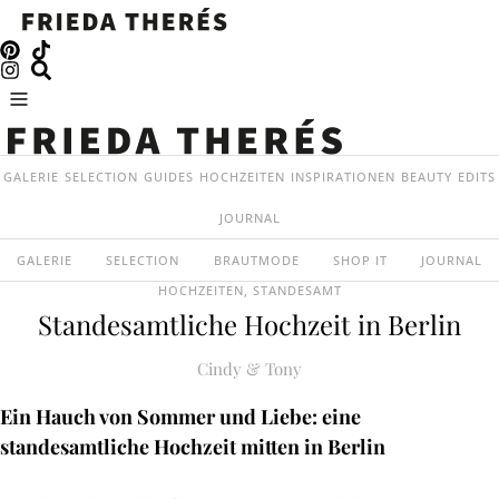
GALERIE
SELECTION
GUIDES
HOCHZEITEN
INSPIRATIONEN
BEAUTY
EDITS
JOURNAL
GALERIE
SELECTION
BRAUTMODE
SHOP IT
JOURNAL
HOCHZEITEN
,
STANDESAMT
Standesamtliche Hochzeit in Berlin
Cindy & Tony
Ein Hauch von Sommer und Liebe: eine
standesamtliche Hochzeit mitten in Berlin