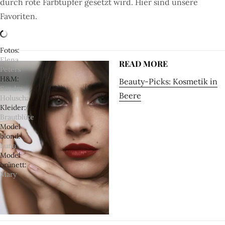
durch rote Farbtupfer gesetzt wird. Hier sind unsere
Favoriten.
Fotos
Elena
READ MORE
Peters
H&M
Beauty-Picks: Kosmetik in
Sandra
Beere
Holuscha
Kleider
Brautblüte
Model
blond
Luna
Model
brünett
Mary