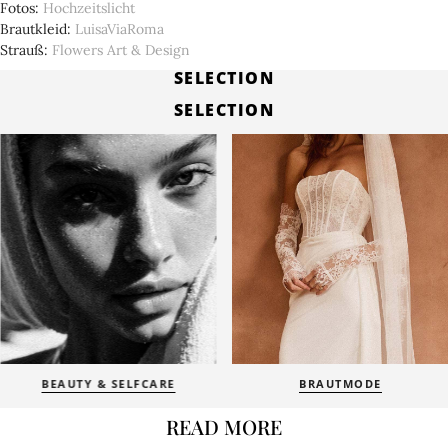
Fotos
Hochzeitslicht
Brautkleid
LuisaViaRoma
Strauß
Flowers Art & Design
SELECTION
SELECTION
BEAUTY & SELFCARE
BRAUTMODE
READ MORE