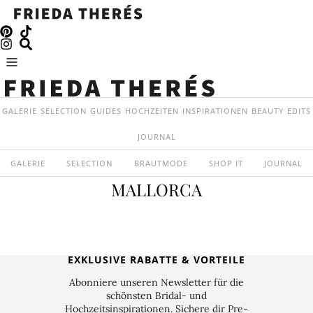
GALERIE
SELECTION
GUIDES
HOCHZEITEN
INSPIRATIONEN
BEAUTY
EDITS
JOURNAL
GALERIE
SELECTION
BRAUTMODE
SHOP IT
JOURNAL
MALLORCA
EXKLUSIVE RABATTE & VORTEILE
Abonniere unseren Newsletter für die
schönsten Bridal- und
Hochzeitsinspirationen. Sichere dir Pre-