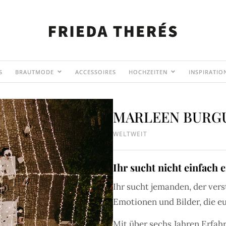
S
BRAUTMODE
ACCESSOIRES
HOCHZEITEN
INSPIRATIO
MARLEEN BURG
WELTWEIT
Ihr sucht nicht einfach 
Ihr sucht jemanden, der vers
Emotionen und Bilder, die e
Mit über sechs Jahren Erfah