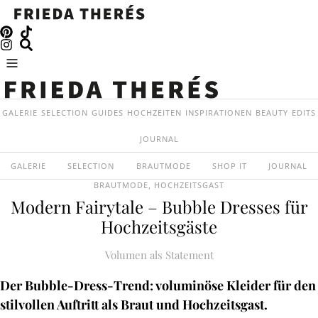
GALERIE
SELECTION
GUIDES
HOCHZEITEN
INSPIRATIONEN
BEAUTY
EDITS
JOURNAL
GALERIE
SELECTION
BRAUTMODE
SHOP IT
JOURNAL
BRAUTMODE
,
HOCHZEITSGAST
Modern Fairytale – Bubble Dresses für
Hochzeitsgäste
Volumen als Statement
Der Bubble-Dress-Trend: voluminöse Kleider für den
stilvollen Auftritt als Braut und Hochzeitsgast.