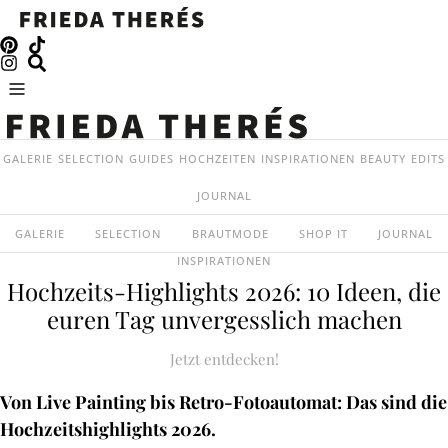
GALERIE
SELECTION
GUIDES
HOCHZEITEN
INSPIRATIONEN
BEAUTY
EDITS
JOURNAL
GALERIE
SELECTION
BRAUTMODE
SHOP IT
JOURNAL
INSPIRATIONEN
Hochzeits-Highlights 2026: 10 Ideen, die
euren Tag unvergesslich machen
Jetzt entdecken!
Von Live Painting bis Retro-Fotoautomat: Das sind die
Hochzeitshighlights 2026.