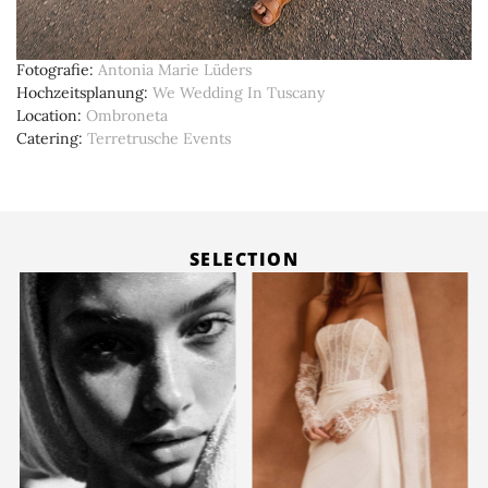
Fotografie
Antonia Marie Lüders
Hochzeitsplanung
We Wedding In Tuscany
Location
Ombroneta
Catering
Terretrusche Events
SELECTION