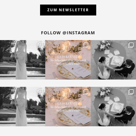
2026 wird ein Jahr der modernen Romantik – zart,
verspielt und zugleich bewusst stilvoll. Die neue
Papeterie-Ästhetik folgt dem Trend Lovely Romance:
filigrane Illustrationen, französisch angehauchte Details
und Formen, die wie kleine Designobjekte wirken.
Genau hier setzt
Kartenliebe
an – mit Papeterie, die
nicht nur optisch ein Hingucker ist, sondern auch in
ihrer Qualität überzeugt. Alle Designs werden in
Deutschland entwickelt und produziert, mit
hochwertigen Materialien und schnellen Lieferzeiten,
sodass Paare sich auf ein perfektes Ergebnis verlassen
können.
Besonders charakteristisch für Kartenliebe ist der
durchgängige rote Faden: Ein einmal gewähltes Design
lässt sich auf die gesamte Hochzeit anweden: von den