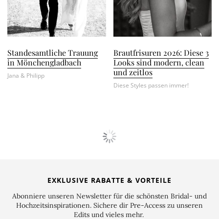
Standesamtliche Trauung
Brautfrisuren 2026: Diese 3
in Mönchengladbach
Looks sind modern, clean
und zeitlos
Jana & Philipp
Diese Styles passen immer!
ADVERTORIAL
,
PAPETERIE
Lovely Romance: der Papeterie Trend
2026 mit Kartenliebe
Romantische Hochzeitspapeterie 2026 – die neuen
Trends mit Kartenliebe.