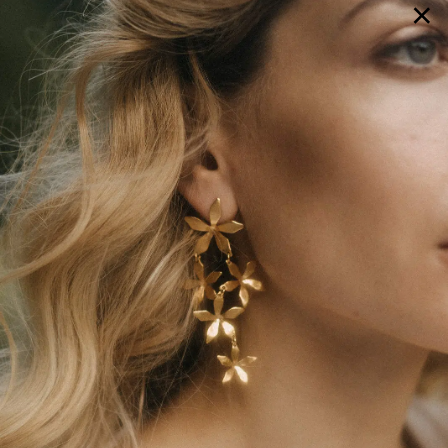
×
GALERIE
SELECTION
BRAUTMODE
SHOP IT
JOURNAL
Array ( [0] => extra_args [1] => Array ( [post__not_in] =>
Array ( [0] => 96214 ) ) )