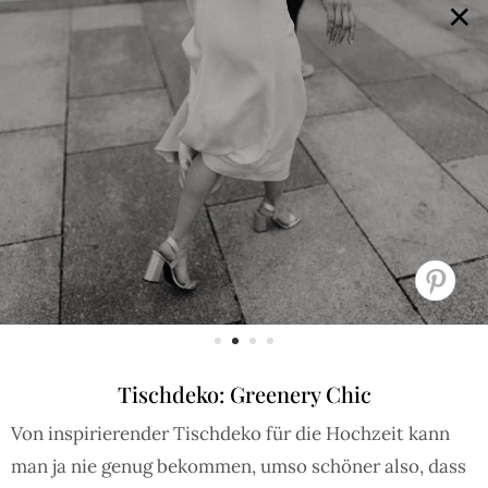
×
GALERIE
SELECTION
BRAUTMODE
SHOP IT
JOURNAL
Array ( [0] => extra_args [1] => Array ( [post__not_in] =>
Array ( [0] => 93922 ) ) )
Tischdeko: Greenery Chic
Von inspirierender Tischdeko für die Hochzeit kann
man ja nie genug bekommen, umso schöner also, dass