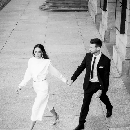
×
GALERIE
SELECTION
BRAUTMODE
SHOP IT
JOURNAL
Array ( [0] => extra_args [1] => Array ( [post__not_in] =>
Array ( [0] => 92636 ) ) )