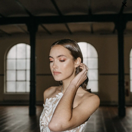
×
GALERIE
SELECTION
BRAUTMODE
SHOP IT
JOURNAL
Array ( [0] => extra_args [1] => Array ( [post__not_in] =>
Array ( [0] => 89744 ) ) )