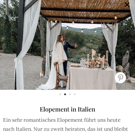
×
GALERIE
SELECTION
BRAUTMODE
SHOP IT
JOURNAL
Array ( [0] => extra_args [1] => Array ( [post__not_in] =>
Array ( [0] => 89656 ) ) )
Elopement in Italien
Ein sehr romantisches Elopement führt uns heute
nach Italien. Nur zu zweit heiraten, das ist und bleibt