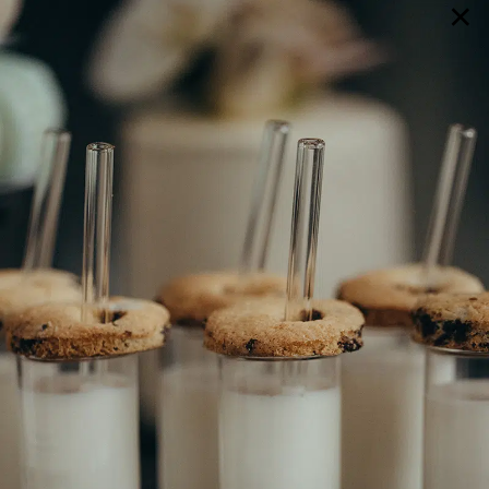
×
GALERIE
SELECTION
BRAUTMODE
SHOP IT
JOURNAL
Array ( [0] => extra_args [1] => Array ( [post__not_in] =>
Array ( [0] => 88819 ) ) )