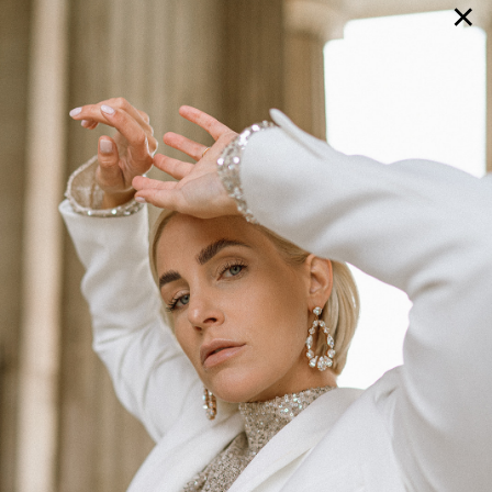
×
GALERIE
SELECTION
BRAUTMODE
SHOP IT
JOURNAL
Array ( [0] => extra_args [1] => Array ( [post__not_in] =>
Array ( [0] => 87726 ) ) )