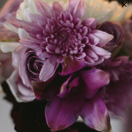
×
GALERIE
SELECTION
BRAUTMODE
SHOP IT
JOURNAL
Array ( [0] => extra_args [1] => Array ( [post__not_in] =>
Array ( [0] => 85050 ) ) )