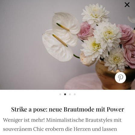
×
GALERIE
SELECTION
BRAUTMODE
SHOP IT
JOURNAL
Array ( [0] => extra_args [1] => Array ( [post__not_in] =>
Array ( [0] => 84949 ) ) )
Strike a pose: neue Brautmode mit Power
Weniger ist mehr! Minimalistische Brautstyles mit
souveränem Chic erobern die Herzen und lassen