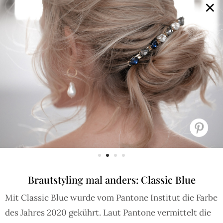
×
GALERIE
SELECTION
BRAUTMODE
SHOP IT
JOURNAL
Array ( [0] => extra_args [1] => Array ( [post__not_in] =>
Array ( [0] => 83212 ) ) )
Brautstyling mal anders: Classic Blue
Mit Classic Blue wurde vom Pantone Institut die Farbe
des Jahres 2020 gekührt. Laut Pantone vermittelt die