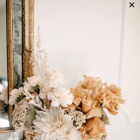
×
GALERIE
SELECTION
BRAUTMODE
SHOP IT
JOURNAL
Array ( [0] => extra_args [1] => Array ( [post__not_in] =>
Array ( [0] => 82694 ) ) )