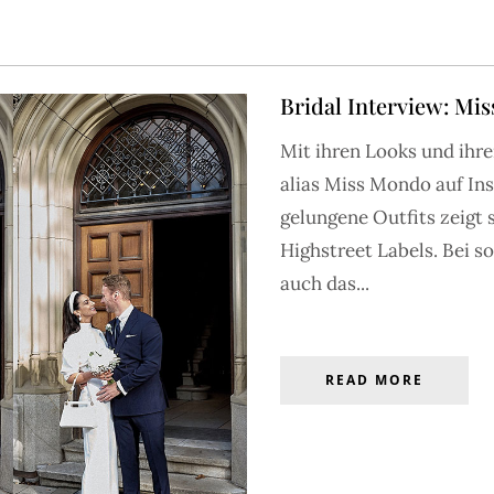
Bridal Interview: Mi
Mit ihren Looks und ihre
S
BRAUTMODE
ACCESSOIRES
HOCHZEITEN
INSPIRATIO
alias Miss Mondo auf In
gelungene Outfits zeigt 
Highstreet Labels. Bei so
GALERIE
auch das...
verzaubern – entdecke die große FRIEDA THERÉS Galerie mit
 bis zum großen Setting – nutze den Filter, um nach Wunsch
ENTDECKEN
Stil