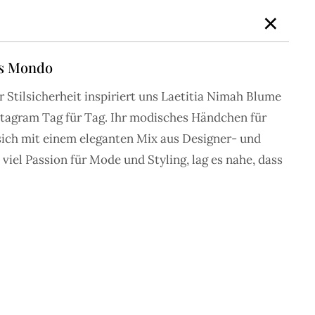
×
ss Mondo
r Stilsicherheit inspiriert uns Laetitia Nimah Blume
NEN
BEAUTY
JOURNAL
NEWSLETTER
MUM LOVE
stagram Tag für Tag. Ihr modisches Händchen für
sich mit einem eleganten Mix aus Designer- und
 viel Passion für Mode und Styling, lag es nahe, dass
 den schönsten Inspirationen für die
farben, Saison und Stil zu suchen.
MOST LOVED