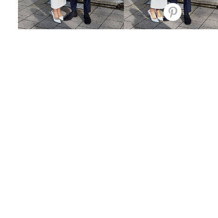
Bridal Interview: Miss Mondo
Cricut Hochzeit: Die s
DIY-Ideen für Namensk
Gastgeschenke & Hoch