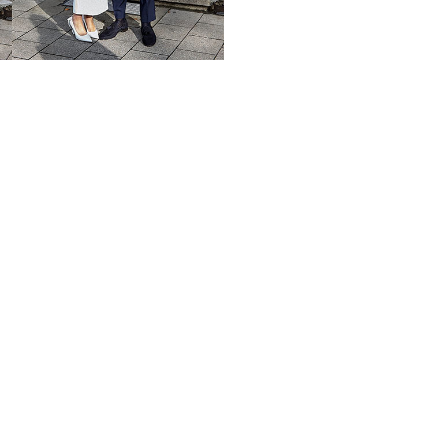
Cricut Hochz
DIY-Ideen f
Gastgeschen
chönsten
arten,
zeitsdeko
Cricut Hochz
DIY-Ideen f
Gastgeschen