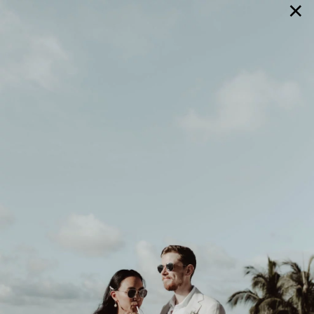
×
GALERIE
SELECTION
BRAUTMODE
SHOP IT
JOURNAL
Array ( [0] => extra_args [1] => Array ( [post__not_in] =>
Array ( [0] => 77797 ) ) )