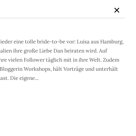
×
ieder eine tolle bride-to-be vor: Luisa aus Hamburg,
NEN
BEAUTY
JOURNAL
NEWSLETTER
MUM LOVE
alien ihre große Liebe Dan heiraten wird. Auf
re vielen Follower täglich mit in ihre Welt. Zudem
e Bloggerin Workshops, hält Vorträge und unterhält
st. Die eigene...
 den schönsten Inspirationen für die
farben, Saison und Stil zu suchen.
MOST LOVED