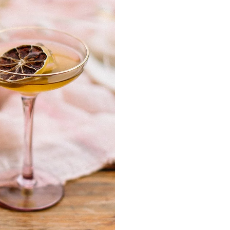
Cricut Hochz
DIY-Ideen f
Gastgeschen
chönsten
arten,
zeitsdeko
Cricut Hochz
DIY-Ideen f
Gastgeschen