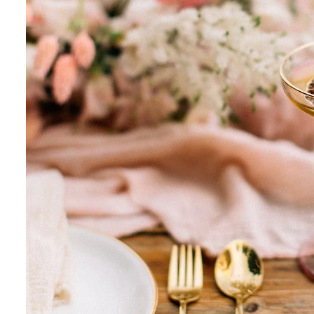
Cricut Hochzeit: Die s
DIY-Ideen für Namensk
Gastgeschenke & Hoch
Bride-to-be: Luisa