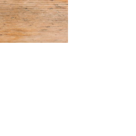
Best of the Season: Kurze
Brautkleider
rze
Best of the Season: Kurze
Brautkleider
Best of the 
Brautkleider