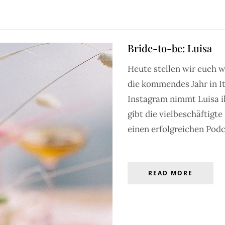
Bride-to-be: Luisa
Heute stellen wir euch w
S
BRAUTMODE
ACCESSOIRES
HOCHZEITEN
INSPIRATIO
die kommendes Jahr in It
Instagram nimmt Luisa ih
gibt die vielbeschäftigt
GALERIE
einen erfolgreichen Podca
verzaubern – entdecke die große FRIEDA THERÉS Galerie mit
 bis zum großen Setting – nutze den Filter, um nach Wunsch
ENTDECKEN
Stil