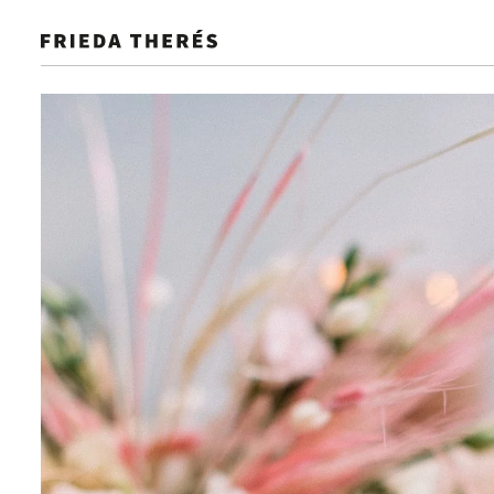
NEU
GALERIE
SELECTION
SHOP IT
GUIDE
Hochzeitsideen, die begeistern und 
Hochzeit. Von den kleinen Details
Saison
Farbe
Kategorie