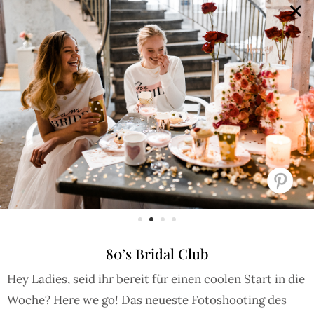
×
GALERIE
SELECTION
BRAUTMODE
SHOP IT
JOURNAL
Array ( [0] => extra_args [1] => Array ( [post__not_in] =>
Array ( [0] => 63775 ) ) )
80’s Bridal Club
Hey Ladies, seid ihr bereit für einen coolen Start in die
Woche? Here we go! Das neueste Fotoshooting des