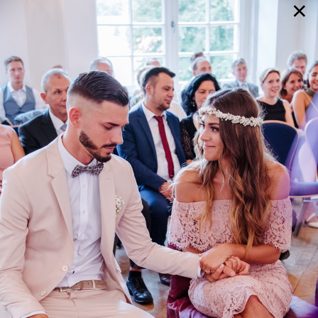
×
GALERIE
SELECTION
BRAUTMODE
SHOP IT
JOURNAL
Array ( [0] => extra_args [1] => Array ( [post__not_in] =>
Array ( [0] => 58127 ) ) )