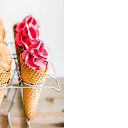
Cricut Hochz
DIY-Ideen f
Gastgeschen
chönsten
arten,
zeitsdeko
Cricut Hochz
DIY-Ideen f
Gastgeschen