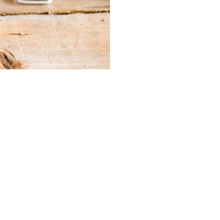
Best of the Season: Kurze
Brautkleider
rze
Best of the Season: Kurze
Brautkleider
Best of the 
Brautkleider