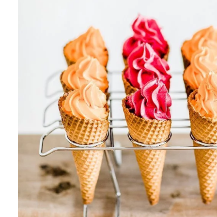
Cricut Hochzeit: Die s
DIY-Ideen für Namensk
Gastgeschenke & Hoch
Sommerliche Hochzeitstorte &
Sweet Table