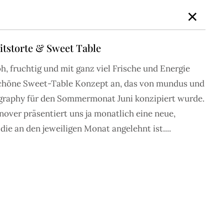
×
tstorte & Sweet Table
, fruchtig und mit ganz viel Frische und Energie
NEN
BEAUTY
JOURNAL
NEWSLETTER
MUM LOVE
schöne Sweet-Table Konzept an, das von mundus und
raphy für den Sommermonat Juni konzipiert wurde.
ver präsentiert uns ja monatlich eine neue,
die an den jeweiligen Monat angelehnt ist....
 den schönsten Inspirationen für die
farben, Saison und Stil zu suchen.
MOST LOVED