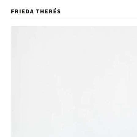
NEU
GALERIE
SELECTION
SHOP IT
GUIDE
Hochzeitsideen, die begeistern und 
Hochzeit. Von den kleinen Details
Saison
Farbe
Kategorie