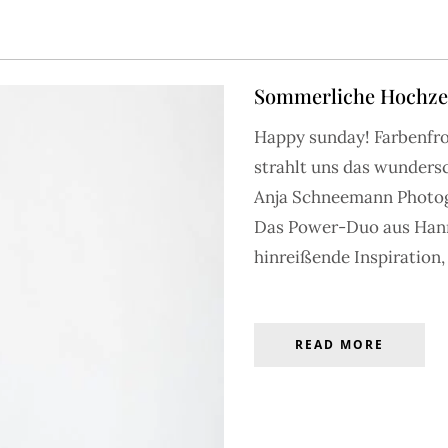
Sommerliche Hochzei
Happy sunday! Farbenfroh
S
BRAUTMODE
ACCESSOIRES
HOCHZEITEN
INSPIRATIO
strahlt uns das wunder
Anja Schneemann Photog
Das Power-Duo aus Hanno
GALERIE
hinreißende Inspiration, 
verzaubern – entdecke die große FRIEDA THERÉS Galerie mit
 bis zum großen Setting – nutze den Filter, um nach Wunsch
ENTDECKEN
Stil