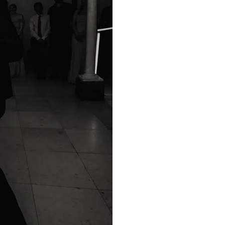
Cricut Hochz
DIY-Ideen f
Gastgeschen
chönsten
arten,
zeitsdeko
Cricut Hochz
DIY-Ideen f
Gastgeschen