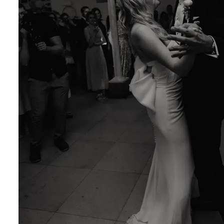
Cricut Hochzeit: Die s
DIY-Ideen für Namensk
Gastgeschenke & Hoch
Lake Love – All White Hochzeit