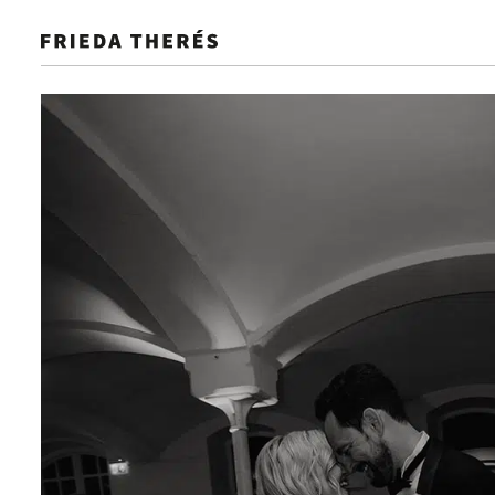
NEU
GALERIE
SELECTION
SHOP IT
GUIDE
Hochzeitsideen, die begeistern und 
Hochzeit. Von den kleinen Details
Saison
Farbe
Kategorie