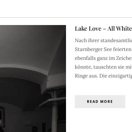
Lake Love – All Whit
Nach ihrer standesamtli
S
BRAUTMODE
ACCESSOIRES
HOCHZEITEN
INSPIRATIO
Starnberger See feierte
ebenfalls ganz im Zeich
könnte, tauschten sie mi
GALERIE
Ringe aus. Die einzigarti
verzaubern – entdecke die große FRIEDA THERÉS Galerie mit
 bis zum großen Setting – nutze den Filter, um nach Wunsch
ENTDECKEN
Stil