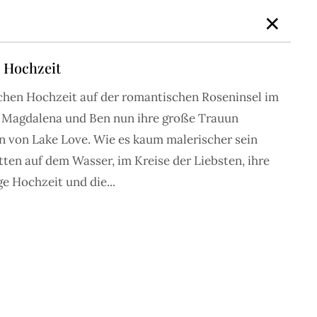
×
e Hochzeit
chen Hochzeit auf der romantischen Roseninsel im
NEN
BEAUTY
JOURNAL
NEWSLETTER
MUM LOVE
n Magdalena und Ben nun ihre große Trauun
en von Lake Love. Wie es kaum malerischer sein
tten auf dem Wasser, im Kreise der Liebsten, ihre
ge Hochzeit und die...
 den schönsten Inspirationen für die
farben, Saison und Stil zu suchen.
MOST LOVED