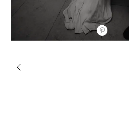
Best of the Season: Ku
Brautkleider
Best of the Season: Kurze
Brautkleider