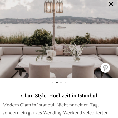
×
GALERIE
SELECTION
BRAUTMODE
SHOP IT
JOURNAL
Array ( [0] => extra_args [1] => Array ( [post__not_in] =>
Array ( [0] => 108041 ) ) )
Glam Style: Hochzeit in Istanbul
Modern Glam in Istanbul! Nicht nur einen Tag,
sondern ein ganzes Wedding-Weekend zelebrierten