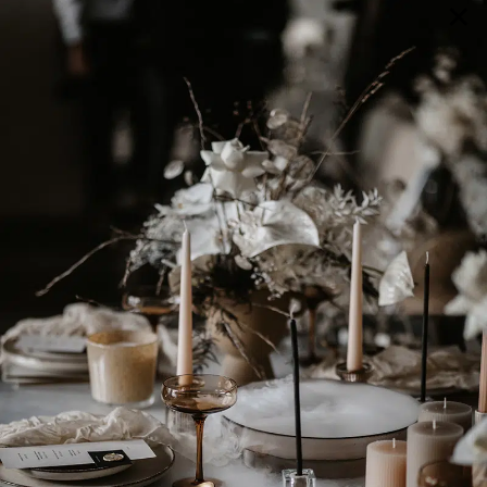
×
GALERIE
SELECTION
BRAUTMODE
SHOP IT
JOURNAL
Array ( [0] => extra_args [1] => Array ( [post__not_in] =>
Array ( [0] => 107193 ) ) )