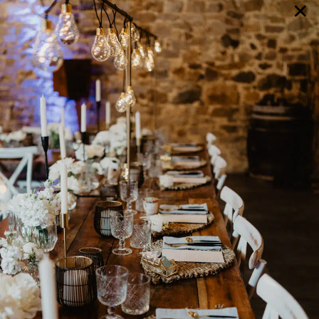
×
GALERIE
SELECTION
BRAUTMODE
SHOP IT
JOURNAL
Array ( [0] => extra_args [1] => Array ( [post__not_in] =>
Array ( [0] => 107109 ) ) )