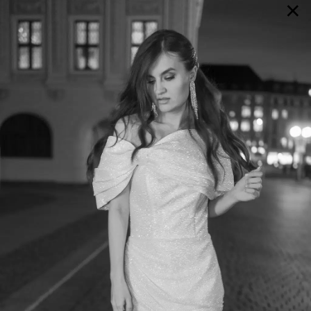
×
GALERIE
SELECTION
BRAUTMODE
SHOP IT
JOURNAL
Array ( [0] => extra_args [1] => Array ( [post__not_in] =>
Array ( [0] => 106744 ) ) )