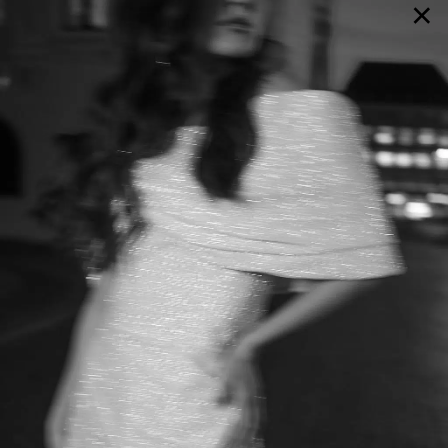
×
GALERIE
SELECTION
BRAUTMODE
SHOP IT
JOURNAL
Array ( [0] => extra_args [1] => Array ( [post__not_in] =>
Array ( [0] => 106734 ) ) )