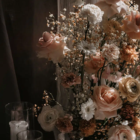
×
GALERIE
SELECTION
BRAUTMODE
SHOP IT
JOURNAL
Array ( [0] => extra_args [1] => Array ( [post__not_in] =>
Array ( [0] => 104075 ) ) )