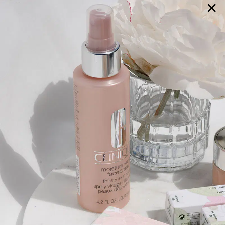
×
GALERIE
SELECTION
BRAUTMODE
SHOP IT
JOURNAL
Array ( [0] => extra_args [1] => Array ( [post__not_in] =>
Array ( [0] => 102676 ) ) )