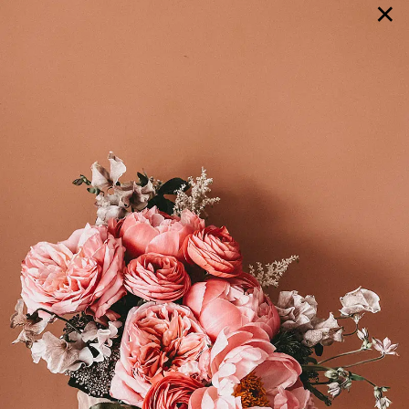
×
GALERIE
SELECTION
BRAUTMODE
SHOP IT
JOURNAL
Array ( [0] => extra_args [1] => Array ( [post__not_in] =>
Array ( [0] => 102610 ) ) )