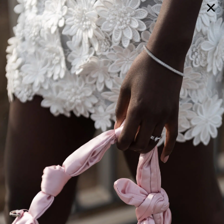
×
GALERIE
SELECTION
BRAUTMODE
SHOP IT
JOURNAL
Array ( [0] => extra_args [1] => Array ( [post__not_in] =>
Array ( [0] => 101944 ) ) )