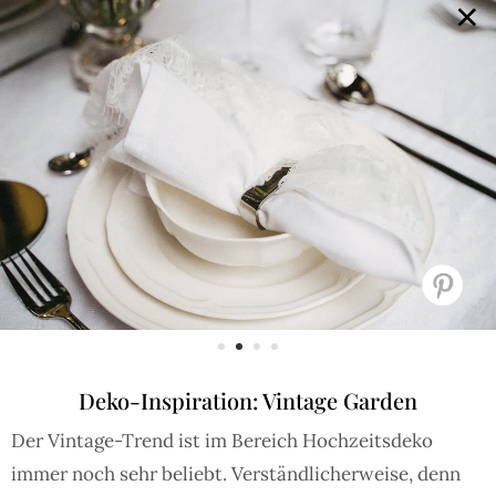
×
GALERIE
SELECTION
BRAUTMODE
SHOP IT
JOURNAL
Array ( [0] => extra_args [1] => Array ( [post__not_in] =>
Array ( [0] => 101441 ) ) )
Deko-Inspiration: Vintage Garden
Der Vintage-Trend ist im Bereich Hochzeitsdeko
immer noch sehr beliebt. Verständlicherweise, denn