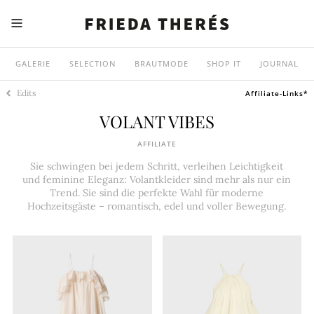
GALERIE
SELECTION
BRAUTMODE
SHOP IT
JOURNAL
Edits
Affiliate-Links*
VOLANT VIBES
AFFILIATE
Sie schwingen bei jedem Schritt, verleihen Leichtigkeit
und feminine Eleganz: Volantkleider sind mehr als nur ein
Trend. Sie sind die perfekte Wahl für moderne
Hochzeitsgäste – romantisch, edel und voller Bewegung.