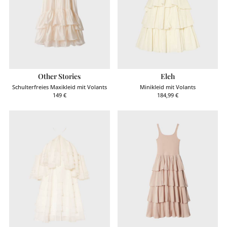
Other Stories
Eleh
Schulterfreies Maxikleid mit Volants
Minikleid mit Volants
149
€
184,99
€