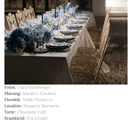
Fotos
Clara Buchberger
Planung
Mae&Co Creative
Floristik
Noble Floral Co
Location
Masseria Moroseta
Torte
Chocolate Cafè
Brautkleid
Eva Lendel