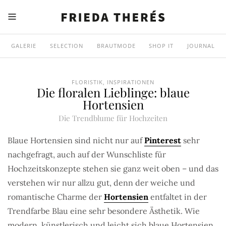
GALERIE
SELECTION
BRAUTMODE
SHOP IT
JOURNAL
FLORISTIK
,
INSPIRATIONEN
Die floralen Lieblinge: blaue
Hortensien
Die Trendblume für Hochzeiten
Blaue Hortensien sind nicht nur auf
Pinterest
sehr
nachgefragt, auch auf der Wunschliste für
Hochzeitskonzepte stehen sie ganz weit oben – und das
verstehen wir nur allzu gut, denn der weiche und
romantische Charme der
Hortensien
entfaltet in der
Trendfarbe Blau eine sehr besondere Ästhetik. Wie
modern, künstlerisch und leicht sich blaue Hortensien