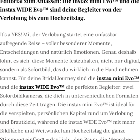
Editorial zum Anfassen: Die instax mini Evo™ und die
instax WIDE Evo™ sind deine Begleiter von der
Verlobung bis zum Hochzeitstag.
It’s a YES! Mit der Verlobung startet eine unfassbar
aufregende Reise – voller besonderer Momente,
Entscheidungen und natürlich Emotionen. Genau deshalb
lohnt es sich, diese Momente festzuhalten, nicht nur digital,
sondern als Sofortbild, das du wirklich in die Hand nehmen
kannst. Für deine Bridal Journey sind die
instax mini Evo™
und die
instax WIDE Evo™
die perfekten Begleiter: zwei
Sofortbildkameras, die dich in unterschiedlichen Formaten
durch diese Zeit tragen. Die instax mini Evo™ ist ideal für
die verspielten, persönlichen Kapitel rund um Verlobung
und Brautkleid, während die instax WIDE Evo™ mit mehr
Bildfläche und Weitwinkel am Hochzeitstag die ganze
Stimmung einfängt – das Licht, den Raum, die Menschen,