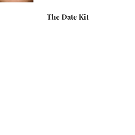
The Date Kit
Genau in diese Kategorie fällt das neue
The Date Kit
von
CAIA Cosmetics
: ein Lipliner-Set, das schon beim ersten
Blick nach
Valentinstag
aussieht – und das nicht nur
wegen der Farben, sondern vor allem wegen des lovely
Details: die Lipliner kommen in einer süßen Herzform.
Dieses kleine Design-Detail macht aus einem „praktischen
Produkt“ plötzlich ein richtiges It-Piece – zum
Verschenken, zum Sammeln, zum Jeden-Tag-in-der-
Tasche-haben.
Im Set stecken drei ausdrehbare Lipliner, die sich
geschmeidig auftragen lassen und perfekt sind, wenn man
eine Lip-Kombi liebt, die schnell geht, aber direkt „fertig“