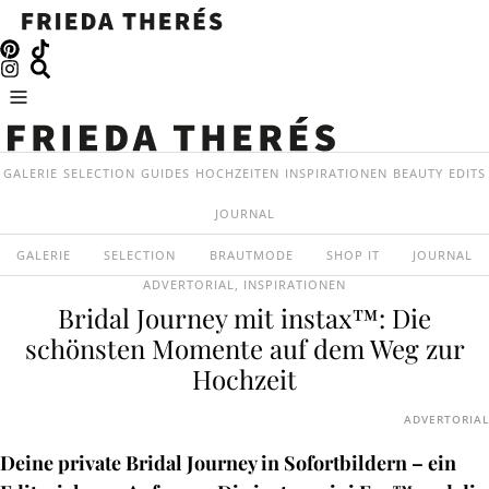
GALERIE
SELECTION
GUIDES
HOCHZEITEN
INSPIRATIONEN
BEAUTY
EDITS
JOURNAL
GALERIE
SELECTION
BRAUTMODE
SHOP IT
JOURNAL
ADVERTORIAL
,
INSPIRATIONEN
Bridal Journey mit instax™: Die
schönsten Momente auf dem Weg zur
Hochzeit
ADVERTORIAL
Deine private Bridal Journey in Sofortbildern – ein