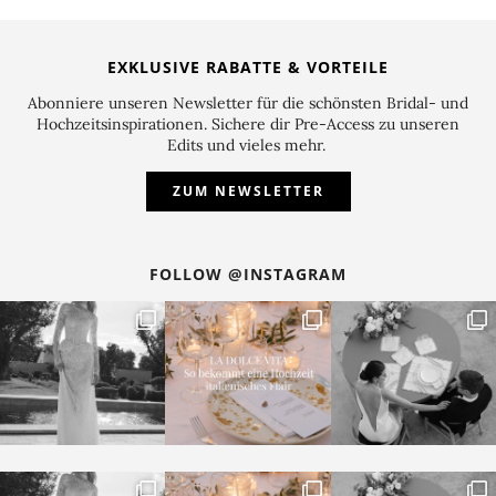
Sweet Table in Weiss und Grün
klassisch und zeitlos
Strahlend weiß, frisch, elegant und mit ganz viel
Frische lacht uns das wunderschöne Sweet-Table
Konzept in Weiß und Grün an, das von
mundus
und
Anja Schneemann Photograph
y
für den Sommermonat
August konzipiert wurde. Ich bin ein großer Fan dieser
zeitlosen Kombination, die natürlich auch zu allen
anderen Jahreszeiten perfekt funktioniert. Das Konzept
mit den klassischen
Farben Weiss
und
natürlichem
Grün
macht immer eine gute Figur und lässt sich mit
vielen Stilrichtungen vereinen. Der Sweet-Table zeigt
sich in voller Schönheit mit einer klassischen weißen,
dreistöckigen Hochzeitstorte, deren Etagen durch
Blüten voneinander abgetrennt sind. Passend dazu
werden noch zwei kleinere, weiße Torten ergänzt, um