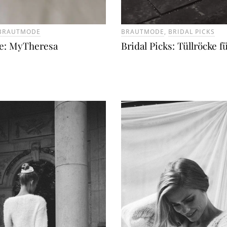
BRAUTMODE
BRAUTMODE
,
BRIDAL PICKS
e: MyTheresa
Bridal Picks: Tüllröcke f