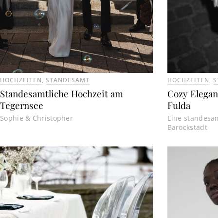
HOCHZEITEN
,
STANDESAMT
HOCHZEITEN
,
S
Standesamtliche Hochzeit am
Cozy Elegan
Tegernsee
Fulda
Sophie & Christopher
Eine standesam
Barockstadt