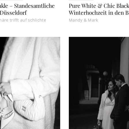
kle – Standesamtliche
Pure White & Chic Black
 Düsseldorf
Winterhochzeit in den 
re trifft auf schlichte
Mandy & Mark