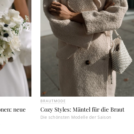
BRAUTMODE
onen: neue
Cozy Styles: Mäntel für die Braut
Die schönsten Modelle der Saison
e