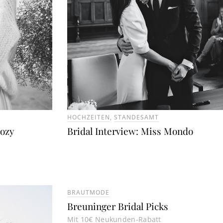
HOCHZEITEN
,
STANDESAMT
cozy
Bridal Interview: Miss Mondo
BRAUTMODE
Breuninger Bridal Picks
Mit 10€ Neukunden-Rabatt