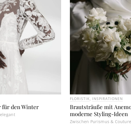
FLORISTIK
,
INSPIRATIONEN
r für den Winter
Brautsträuße mit Anem
moderne Styling-Ideen
elegant
Zwischen Purismus & Coutur