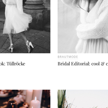
BRAUTMODE
k: Tüllröcke
Bridal Editorial: cool & 