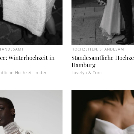
TANDESAMT
HOCHZEITEN
,
STANDESAMT
ce: Winterhochzeit in
Standesamtliche Hochzei
Hamburg
tliche Hochzeit in der
Lovelyn & Toni